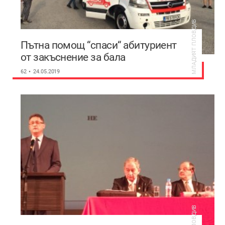
МЛАДИЯТ ПЛОВДИВ
Пътна помощ “спаси“ абитуриент
от закъснение за бала
(Фотогалерия)
62
24.05.2019