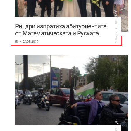
МЛАДИЯТ ПЛОВДИВ
Рицари изпратиха абитуриентите
от Математическата и Руската
(Фотогалерия)
58
24.05.2019