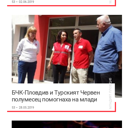
53
02.06.2019
МЛАДИЯТ ПЛОВДИВ
БЧК-Пловдив и Турският Червен
полумесец помогнаха на млади
хора с увреждания
53
28.05.2019