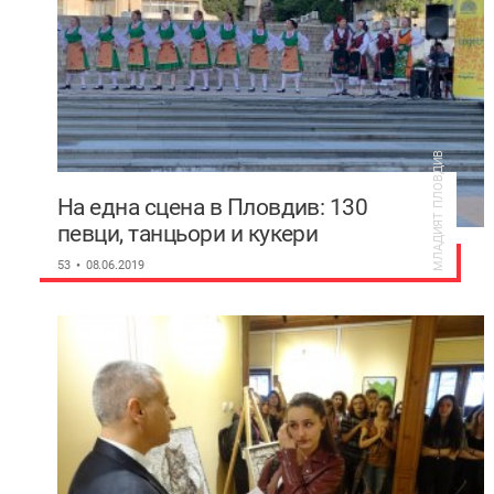
МЛАДИЯТ ПЛОВДИВ
На една сцена в Пловдив: 130
певци, танцьори и кукери
представят фолклора на Тракия
53
08.06.2019