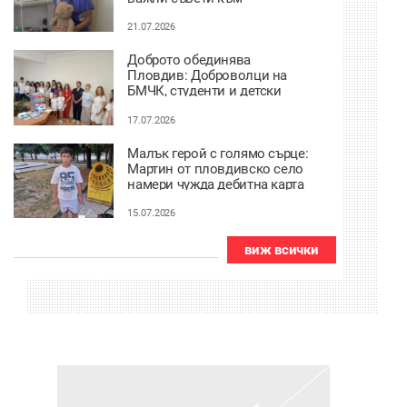
родителите ВИДЕО
21.07.2026
Доброто обединява
Пловдив: Доброволци на
БМЧК, студенти и детски
градини осигуриха нова
апаратура за детската
17.07.2026
клиника
Малък герой с голямо сърце:
Мартин от пловдивско село
намери чужда дебитна карта
и веднага я върна
15.07.2026
виж всички