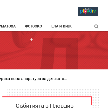
УМАТОХА
ФОТООКО
ЕЛА И ВИЖ
Доброто обединява Пловдив: Доброволци на БМЧК, студенти и детски градини осигуриха нова апаратура за детската клиника
Събитията в Пловдив