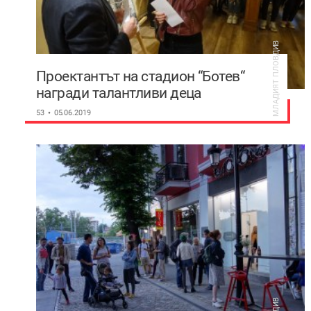
МЛАДИЯТ ПЛОВДИВ
Проектантът на стадион “Ботев“
награди талантливи деца
художници
53
05.06.2019