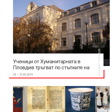
МЛАДИЯТ ПЛОВДИВ
Ученици от Хуманитарната в
Пловдив тръгват по стъпките на
Ботев
53
27.05.2019