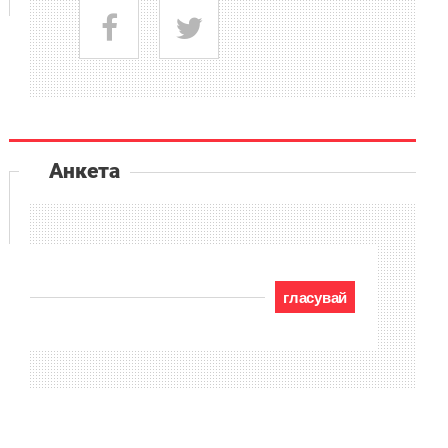
Анкета
гласувай