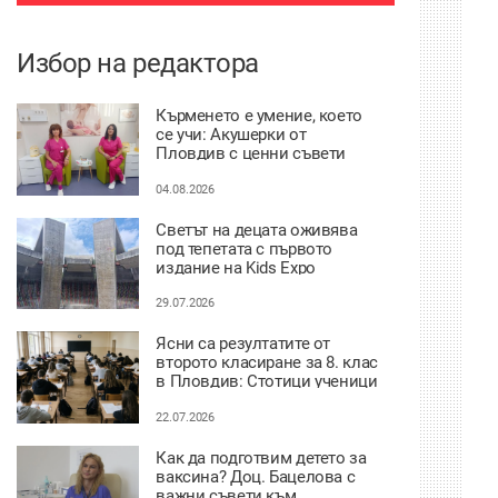
Избор на редактора
Кърменето е умение, което
се учи: Акушерки от
Пловдив с ценни съвети
към младите майки
04.08.2026
Светът на децата оживява
под тепетата с първото
издание на Kids Expo
29.07.2026
Ясни са резултатите от
второто класиране за 8. клас
в Пловдив: Стотици ученици
сбъднаха мечтата си за по-
предно желание
22.07.2026
Как да подготвим детето за
ваксина? Доц. Бацелова с
важни съвети към