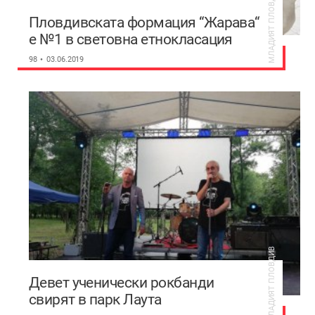
МЛАДИЯТ ПЛОВДИВ
Пловдивската формация “Жарава“
е №1 в световна етнокласация
98
03.06.2019
МЛАДИЯТ ПЛОВДИВ
Девет ученически рокбанди
свирят в парк Лаута