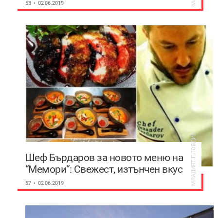
53
02.06.2019
МЛАДИЯТ ПЛОВДИВ
Шеф Бърдаров за новото меню на
“Мемори“: Свежест, изтънчен вкус
и усещане за нещо различно
57
02.06.2019