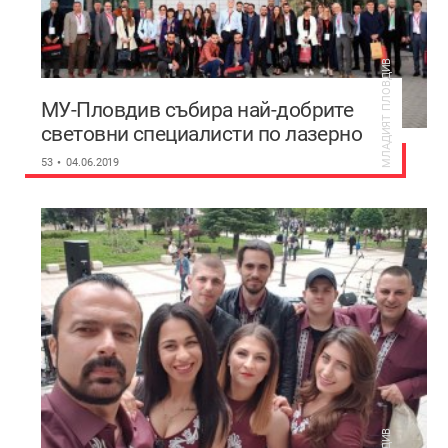
МЛАДИЯТ ПЛОВДИВ
МУ-Пловдив събира най-добрите
световни специалисти по лазерно
зъболечение
53
04.06.2019