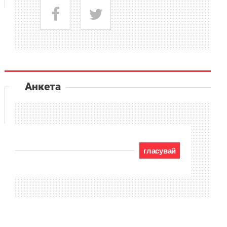
Анкета
гласувай