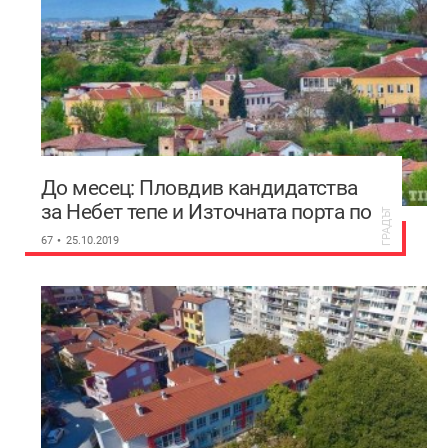
До месец: Пловдив кандидатства
за Небет тепе и Източната порта по
ГРАДЪТ
програма “Региони в растеж“
67
25.10.2019