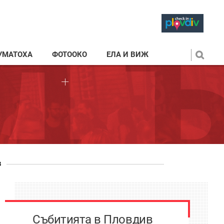
УМАТОХА
ФОТООКО
ЕЛА И ВИЖ
в
Събитията в Пловдив