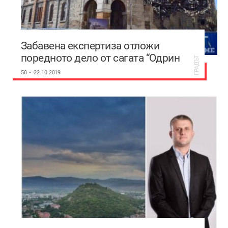
Забавена експертиза отложи
поредното дело от сагата “Одрин
ГРАДЪТ
8“
58
22.10.2019