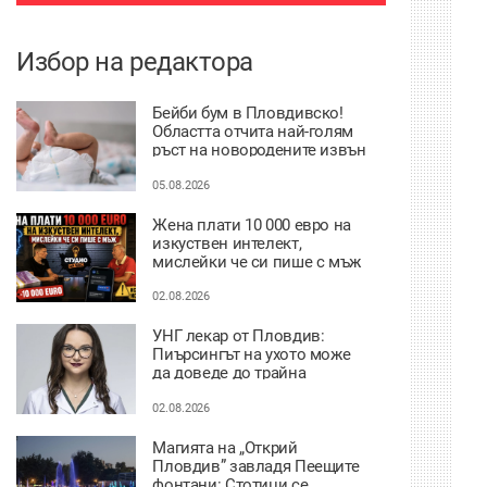
Избор на редактора
Бейби бум в Пловдивско!
Областта отчита най-голям
ръст на новородените извън
София
05.08.2026
Жена плати 10 000 евро на
изкуствен интелект,
мислейки че си пише с мъж
ВИДЕО
02.08.2026
УНГ лекар от Пловдив:
Пиърсингът на ухото може
да доведе до трайна
деформация
02.08.2026
Магията на „Открий
Пловдив” завладя Пеещите
фонтани: Стотици се