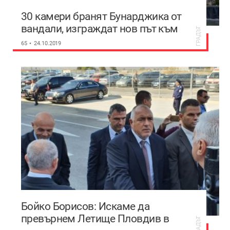
30 камери бранят Бунарджика от
вандали, изграждат нов път към
ГРАДЪТ
паметника на Альоша
65
24.10.2019
Бойко Борисов: Искаме да
превърнем Летище Пловдив в
ГРАДЪТ