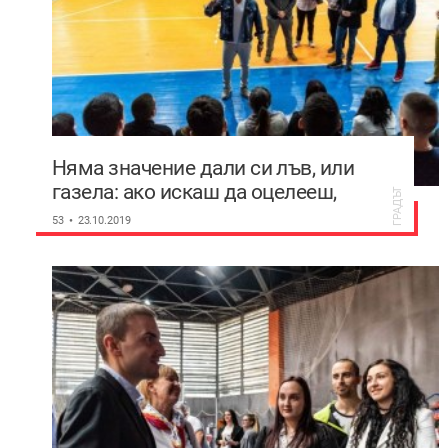
Няма значение дали си лъв, или
газела: ако искаш да оцелееш,
ГРАДЪТ
трябва да бягаш
53
23.10.2019