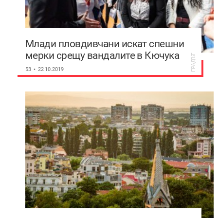
Млади пловдивчани искат спешни
мерки срещу вандалите в Кючука
ГРАДЪТ
53
22.10.2019