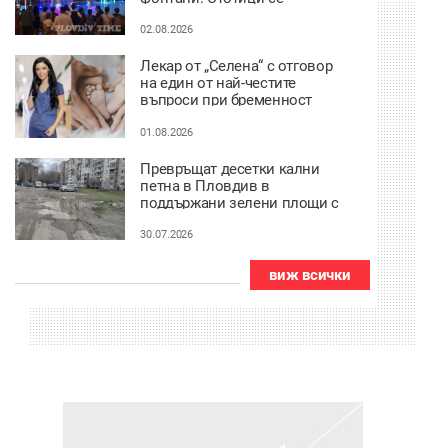
потопиха в историята на
града под тепетата
02.08.2026
Лекар от „Селена“ с отговор
на един от най-честите
въпроси при бременност
01.08.2026
Превръщат десетки кални
петна в Пловдив в
поддържани зелени площи с
2,7 млн. евро
30.07.2026
виж всички