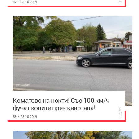
балкански хранителен хъб
67
23.10.2019
Коматево на нокти! Със 100 км/ч
фучат колите през квартала!
ГРАДЪТ
Хората искат легнали полицаи
53
23.10.2019