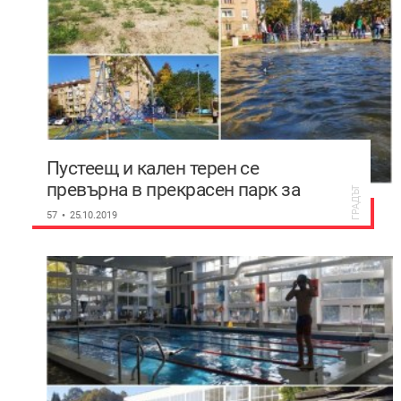
Пустеещ и кален терен се
превърна в прекрасен парк за
ГРАДЪТ
деца в Пловдив
57
25.10.2019