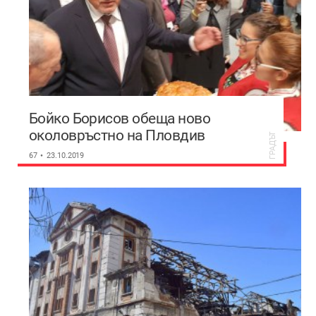
Бойко Борисов обеща ново
околовръстно на Пловдив
ГРАДЪТ
67
23.10.2019