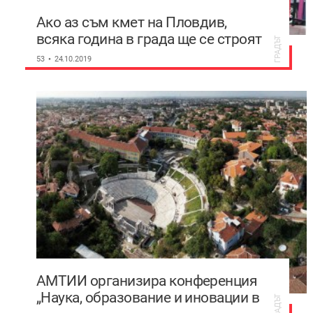
Ако аз съм кмет на Пловдив,
всяка година в града ще се строят
ГРАДЪТ
по 2 детски градини!
53
24.10.2019
АМТИИ организира конференция
„Наука, образование и иновации в
ГРАДЪТ