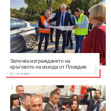
Започва изграждането на
кръговото на изхода от Пловдив
ГРАДЪТ
към Асеновград
67
23.10.2019