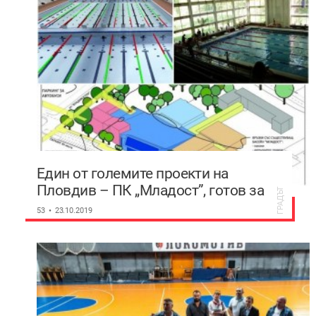
Един от големите проекти на
Пловдив – ПК „Младост”, готов за
ГРАДЪТ
2 години с 12 млн. лева
53
23.10.2019