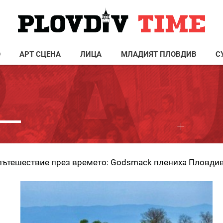
О
АРТ СЦЕНА
ЛИЦА
МЛАДИЯТ ПЛОВДИВ
С
пътешествие през времето: Godsmack плениха Пловди