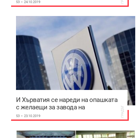
областта на изкуството“ в
53
24.10.2019
Пловдив
И Хърватия се нареди на опашката
с желаещи за завода на
ГРАДЪТ
Volkswagen
53
23.10.2019