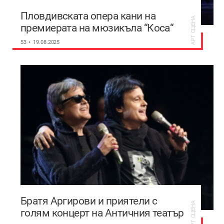
Пловдивската опера кани на
АРТ СЦЕНА
премиерата на мюзикъла “Коса“
53
19.08.2025
Братя Аргирови и приятели с
АРТ СЦЕНА
голям концерт на Античния театър