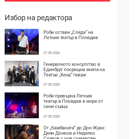
Избор на редактора
Роби остави „Следа“ на
Летния театър в Пловдив
07.08.2026
Генералното консулство в
Единбург посрещна екипа на
Театър „Хенд“ преди
историческия им дебют на
световния Edinburgh Festival
07.08.2026
Fringe
Роби превърна Летния
театър в Пловдив в море от
сини сърца
07.08.2026
От „Камбаната“ до Дон Жуан:
Деян Донков и Недялко
Славов с нов съвместен