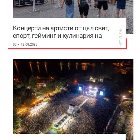
Концерти на артисти от цял свят,
АРТ СЦЕНА
спорт, гейминг и кулинария на
Station Street Festival в Пловдив
53
12.08.2025