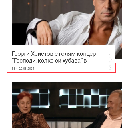
Георги Христов с голям концерт
АРТ СЦЕНА
“Господи, колко си хубава“ в
Пловдив
53
20.08.2025