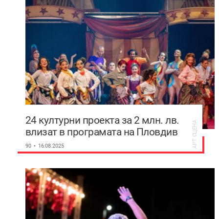
24 културни проекта за 2 млн. лв.
АРТ СЦЕНА
влизат в програмата на Пловдив
по Плана за възстановяване
90
16.08.2025