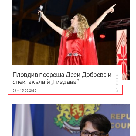
Пловдив посреща Деси Добрева и
АРТ СЦЕНА
спектакъла ѝ „Гиздава“
53
15.08.2025