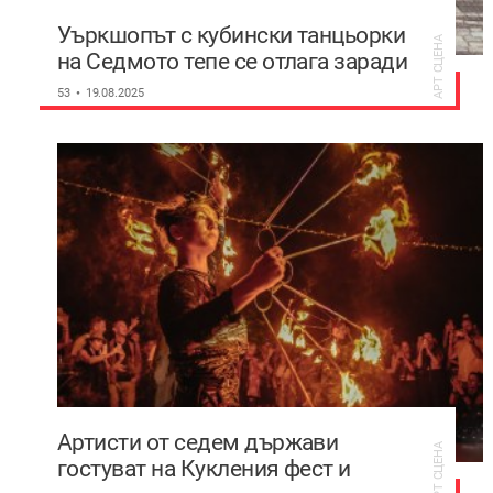
Уъркшопът с кубински танцьорки
АРТ СЦЕНА
на Седмото тепе се отлага заради
дъжда
53
19.08.2025
Артисти от седем държави
АРТ СЦЕНА
гостуват на Кукления фест и