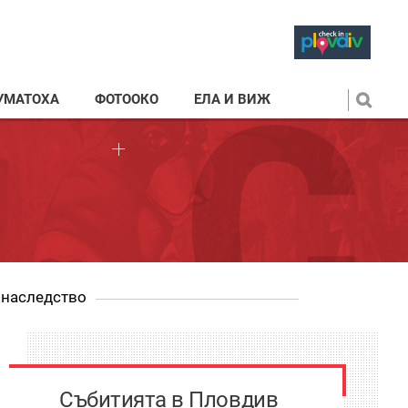
УМАТОХА
ФОТООКО
ЕЛА И ВИЖ
 наследство
Събитията в Пловдив