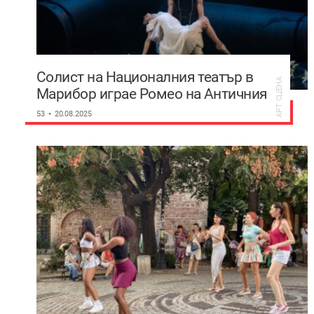
Солист на Националния театър в
АРТ СЦЕНА
Марибор играе Ромео на Античния
театър
53
20.08.2025