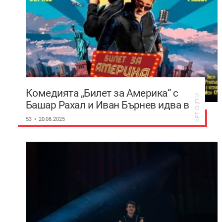
Комедията „Билет за Америка“ с
АРТ СЦЕНА
Башар Рахал и Иван Бърнев идва в
Пловдив
53
20.08.2025