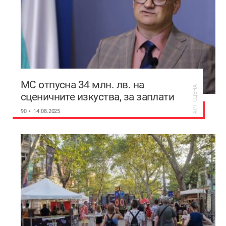
МС отпусна 34 млн. лв. на
АРТ СЦЕНА
сценичните изкуства, за заплати
ще има
90
14.08.2025