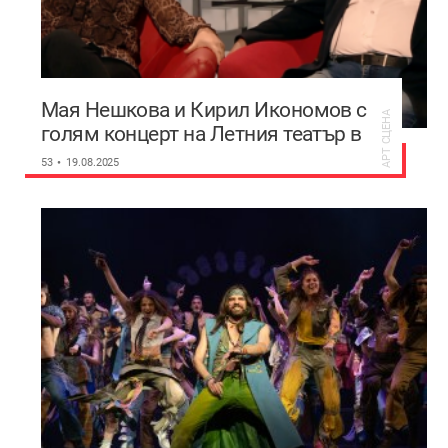
Мая Нешкова и Кирил Икономов с
АРТ СЦЕНА
голям концерт на Летния театър в
Пловдив
53
19.08.2025