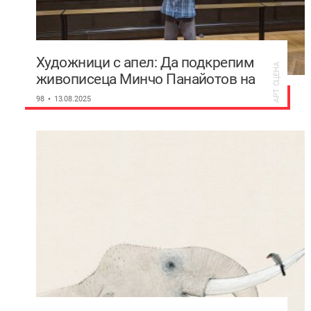
Художници с апел: Да подкрепим
АРТ СЦЕНА
живописеца Минчо Панайотов на
изложбите му в Пловдив
98
13.08.2025