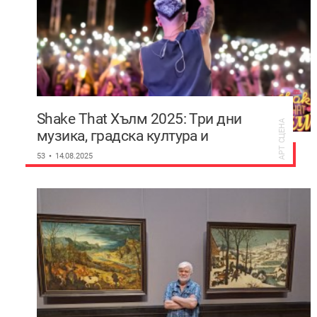
Shake That Хълм 2025: Три дни
АРТ СЦЕНА
музика, градска култура и
лунапарк на Младежкия хълм
53
14.08.2025