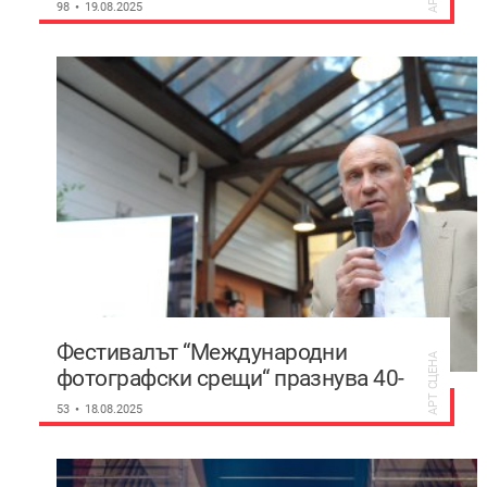
TheatAir в Пловдив
98
19.08.2025
Фестивалът “Международни
АРТ СЦЕНА
фотографски срещи“ празнува 40-
годишнина в Пловдив
53
18.08.2025