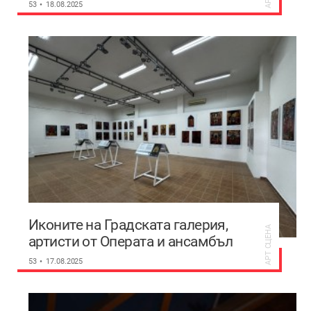
53
18.08.2025
Иконите на Градската галерия,
АРТ СЦЕНА
артисти от Операта и ансамбъл
“Тракия“ омагьосват Гърция
53
17.08.2025