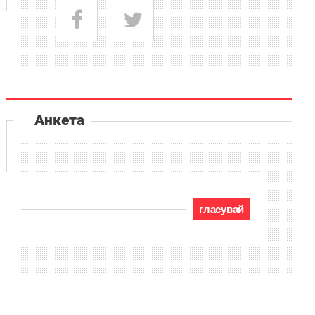
Анкета
гласувай