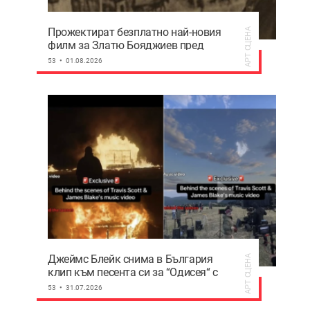
Прожектират безплатно най-новия
АРТ СЦЕНА
филм за Златю Бояджиев пред
родната му къща
53
01.08.2026
Джеймс Блейк снима в България
АРТ СЦЕНА
клип към песента си за “Одисея“ с
Травис Скот
53
31.07.2026