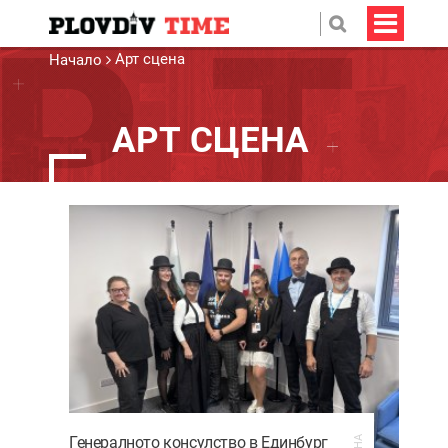
Арт сцена
Начало
АРТ СЦЕНА
Генералното консулство в Единбург