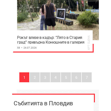
Рокът влезе в кадър: “Лято в Стария
АРТ СЦЕНА
град“ превърна Конюшните в галерия
под открито небе
58
26.07.2026
1
2
3
4
5
6
7
Събитията в Пловдив