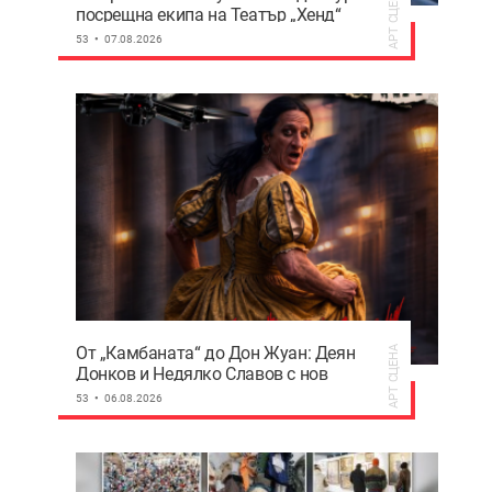
АРТ СЦЕНА
посрещна екипа на Театър „Хенд“
преди историческия им дебют на
53
07.08.2026
световния Edinburgh Festival Fringe
От „Камбаната“ до Дон Жуан: Деян
АРТ СЦЕНА
Донков и Недялко Славов с нов
съвместен проект в Пловдив
53
06.08.2026