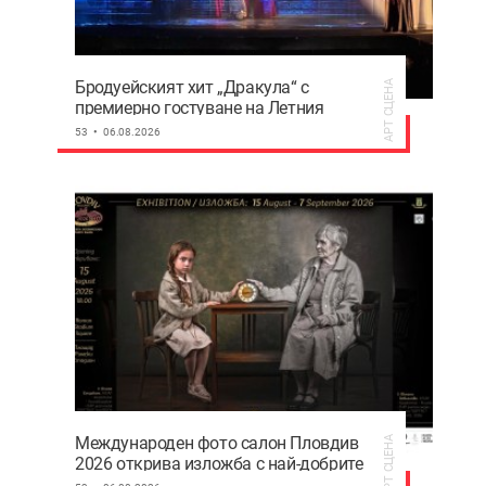
Бродуейският хит „Дракула“ с
АРТ СЦЕНА
премиерно гостуване на Летния
театър в Пловдив
53
06.08.2026
Международен фото салон Пловдив
АРТ СЦЕНА
2026 открива изложба с най-добрите
фотографии от тазгодишното