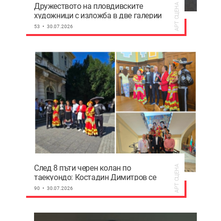
Дружеството на пловдивските
АРТ СЦЕНА
художници с изложба в две галерии
53
30.07.2026
След 8 пъти черен колан по
АРТ СЦЕНА
таекуондо: Костадин Димитров се
сдоби с бяла бойна маска Ел Санто
90
30.07.2026