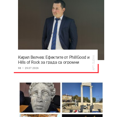
Кирил Велчев: Ефектите от PhillGood и
АРТ СЦЕНА
Hills of Rock за града са огромни
98
29.07.2026