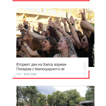
Вторият ден на Хилса взриви
АРТ СЦЕНА
Пловдив с безпощадното си
алтърнатив звучене СНИМКИ
113
26.07.2026