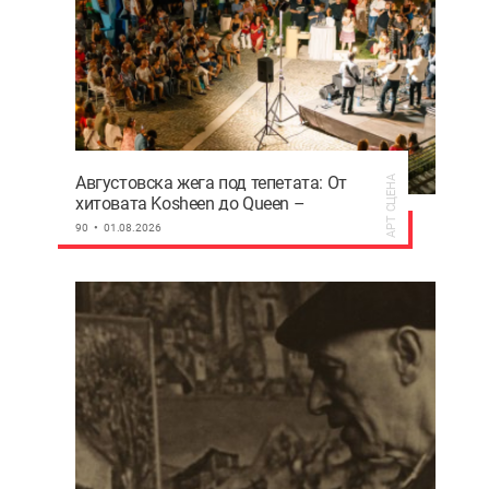
Августовска жега под тепетата: От
АРТ СЦЕНА
хитовата Kosheen до Queen –
Пловдив ще се забавлява
90
01.08.2026