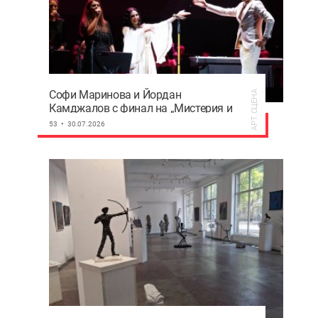
Софи Маринова и Йордан
АРТ СЦЕНА
Камджалов с финал на „Мистерия и
свобода“ на Античния театър
53
30.07.2026