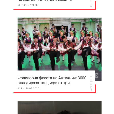
Пловдив, НИНКН съгласува проекта
53
28.07.2026
Фолклорна фиеста на Античния: 3000
АРТ СЦЕНА
аплодираха танцьори от три
континента
113
28.07.2026