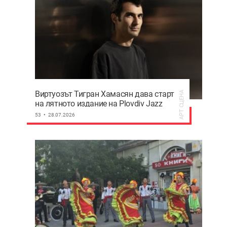
Виртуозът Тигран Хамасян дава старт
АРТ СЦЕНА
на лятното издание на Plovdiv Jazz
Fest
53
28.07.2026