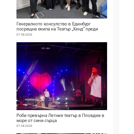
Генералното консулство в Единбург
посрещна екипа на Театър „Хенд“ преди
историческия им дебют на световния
07.08.2026
Edinburgh Festival Fringe
Роби превърна Летния театър в Пловдив в
море от сини сърца
07.08.2026