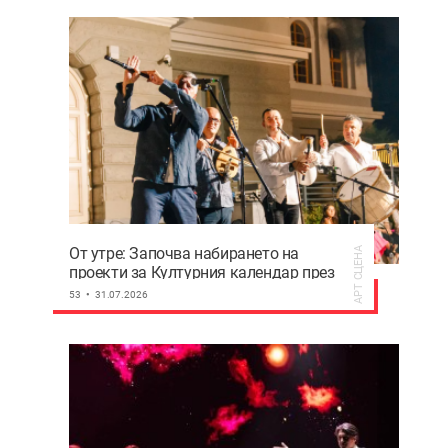
От утре: Започва набирането на
АРТ СЦЕНА
проекти за Културния календар през
2027-а на Пловдив
53
31.07.2026