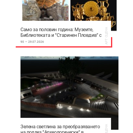
Само за половин година: Музеите,
АРТ СЦЕНА
Библиотеката и “Старинен Пловдив“ с
над 900 000 евро приходи
90
29.07.2026
Зелена светлина за преобразяването
АРТ СЦЕНА
на подлез “Археологически“ в