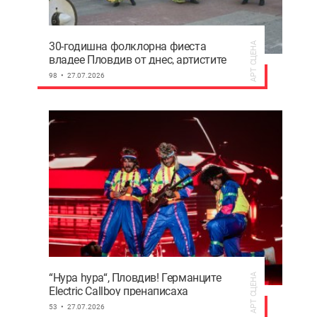
30-годишна фолклорна фиеста
АРТ СЦЕНА
владее Пловдив от днес, артистите
канят на безплатни концерти ВИДЕО
98
27.07.2026
“Hypa hypa“, Пловдив! Германците
АРТ СЦЕНА
Electric Callboy пренаписаха
правилата на Hills of Rock 2026
53
27.07.2026