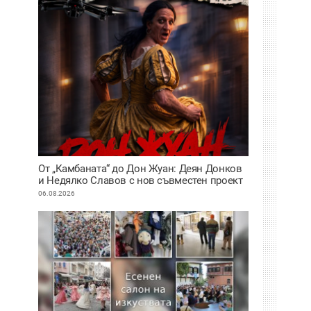
От „Камбаната“ до Дон Жуан: Деян Донков
и Недялко Славов с нов съвместен проект
в Пловдив
06.08.2026