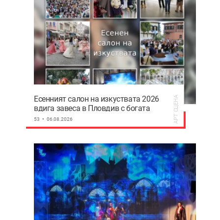
Есенният салон на изкуствата 2026
АРТ СЦЕНА
вдига завеса в Пловдив с богата
културна програма
53
06.08.2026